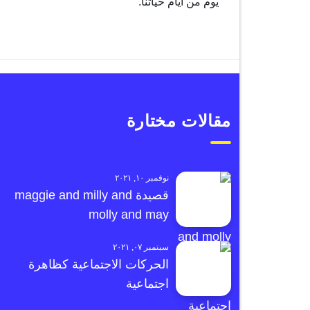
يوم من أيام حياتنا.
مقالات مختارة
نوفمبر ١٠, ٢٠٢١
قصيدة maggie and milly and
molly and may
سبتمبر ٠٧, ٢٠٢١
الحركات الاجتماعية كظاهرة
اجتماعية