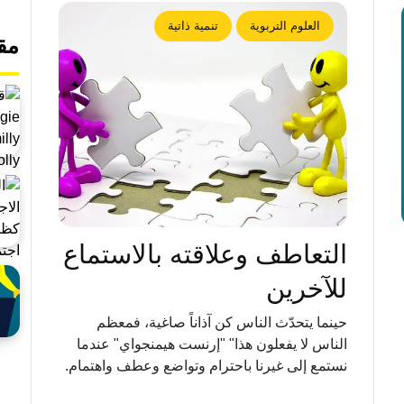
العلوم التربوية
تنمية ذاتية
مق
التعاطف وعلاقته بالاستماع
للآخرين
حينما يتحدّث الناس كن آذاناً صاغية، فمعظم
الناس لا يفعلون هذا" "إرنست هيمنجواي" عندما
نستمع إلى غيرنا باحترام وتواضع وعطف واهتمام.