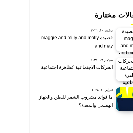
الات مختارة
نوفمبر ١٠, ٢٠٢١
قصيدة maggie and milly and molly
and may
سبتمبر ٠٧, ٢٠٢١
الحركات الاجتماعية كظاهرة اجتماعية
فبراير ٢٠, ٢٠٢٤
ما فوائد مشروب الشمر للبطن والجهاز
الهضمي والمعدة؟