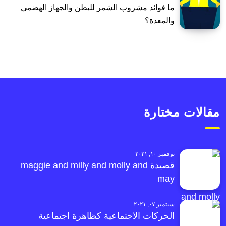
ما فوائد مشروب الشمر للبطن والجهاز الهضمي
والمعدة؟
مقالات مختارة
نوفمبر ١٠, ٢٠٢١
قصيدة maggie and milly and molly and
may
سبتمبر ٠٧, ٢٠٢١
الحركات الاجتماعية كظاهرة اجتماعية