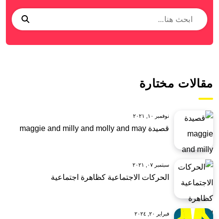
مقالات مختارة
نوفمبر ١٠, ٢٠٢١
قصيدة maggie and milly and molly and may
سبتمبر ٠٧, ٢٠٢١
الحركات الاجتماعية كظاهرة اجتماعية
فبراير ٢٠, ٢٠٢٤