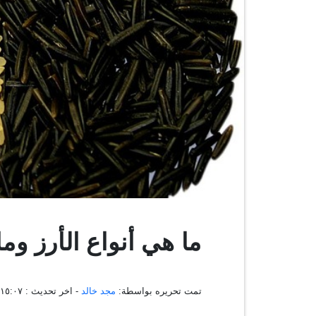
ما هي أنواع الأرز وم
تمت تحريره بواسطة:
مجد خالد
- اخر تحديث :
١٤:١٥:٠٧ ، ٢٤ يو