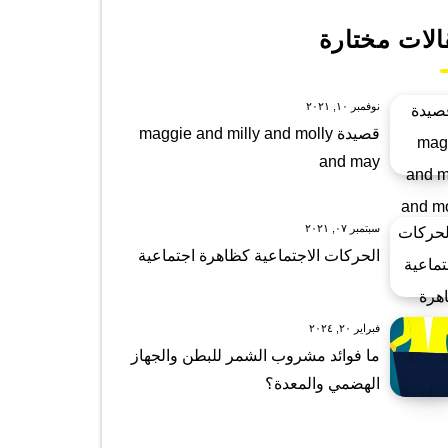
الات مختارة
نوفمبر ١٠, ٢٠٢١
قصيدة maggie and milly and molly
and may
سبتمبر ٠٧, ٢٠٢١
الحركات الاجتماعية كظاهرة اجتماعية
فبراير ٢٠, ٢٠٢٤
ما فوائد مشروب الشمر للبطن والجهاز
الهضمي والمعدة؟