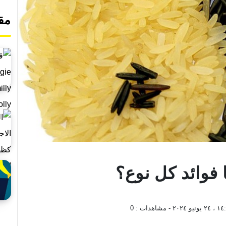
مق
ا فوائد كل نوع؟
نيو ٢٠٢٤
- مشاهدات :
0