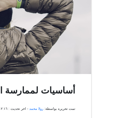
أساسيات لممارسة ال
تمت تحريره بواسطة:
رولا محمد
- اخر تحديث :
٠٤:١٢:١٦ ، ٠٦ 