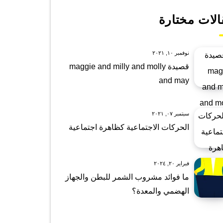
الات مختارة
نوفمبر ١٠, ٢٠٢١
قصيدة maggie and milly and molly
and may
سبتمبر ٠٧, ٢٠٢١
الحركات الاجتماعية كظاهرة اجتماعية
فبراير ٢٠, ٢٠٢٤
ما فوائد مشروب الشمر للبطن والجهاز
الهضمي والمعدة؟