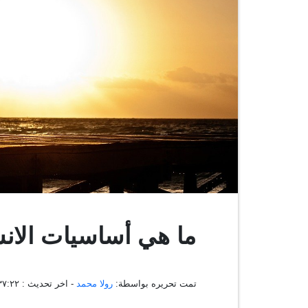
ما هي أساسيات الانس
تمت تحريره بواسطة:
رولا محمد
- اخر تحديث :
٠٦:٣٧:٢٢ ، ٢١ 