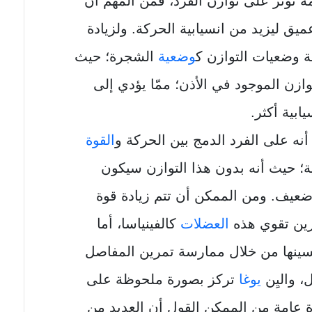
 تؤثر على توازن الفرد، فمن المهم أن
ق ليزيد من انسيابية الحركة. ولزيادة
 وضعيات التوازن ك
وضعية
الشجرة؛ حيث
ازن الموجود في الأذن؛ ممّا يؤدي إلى
ابية أكثر.
أنه على الفرد الدمج بين الحركة و
القوة
ة؛ حيث أنه بدون هذا التوازن سيكون
عيف. ومن الممكن أن تتم زيادة قوة
رين تقوي هذه
العضلات
كالفينياسا، أما
سينها من خلال ممارسة تمرين المفاصل
، واليِن
يوغا
تركز بصورة ملحوظة على
ة عامة من الممكن القول أن العديد من