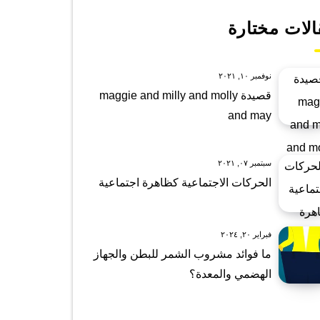
الات مختارة
نوفمبر ١٠, ٢٠٢١
قصيدة maggie and milly and molly
and may
سبتمبر ٠٧, ٢٠٢١
الحركات الاجتماعية كظاهرة اجتماعية
فبراير ٢٠, ٢٠٢٤
ما فوائد مشروب الشمر للبطن والجهاز
الهضمي والمعدة؟