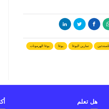
للمبتدئين
تمارين اليوغا
يوغا
يوغا الهرمونات
هل تعلم
أكث