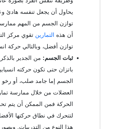
وطريقة تنفس الفرد بصورة عامة
يحاول أن يجعل تنفسه هادئ وعمي
توازن الجسم من المهم ممارسة
أن هذه
التمارين
تقوي مركز التو
توازن أفضل، وبالتالي حركة انسي
ثبات الجسم:
من الجدير بالذكر 
باتزان حتى تكون حركته انسيابي
الجسم إما جامد صلب، أو رخو ض
العضلات من خلال ممارسة تما
الحركة فمن الممكن أن يتم تح
لتتحرك في نطاق حركتها الأفضل
هذا النوع من التدريبات. وبصور