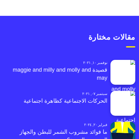
مقالات مختارة
نوفمبر ١٠, ٢٠٢١
قصيدة maggie and milly and molly and
may
سبتمبر ٠٧, ٢٠٢١
الحركات الاجتماعية كظاهرة اجتماعية
فبراير ٢٠, ٢٠٢٤
ما فوائد مشروب الشمر للبطن والجهاز