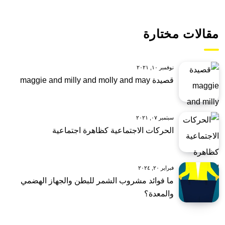
مقالات مختارة
نوفمبر ١٠, ٢٠٢١
قصيدة maggie and milly and molly and may
سبتمبر ٠٧, ٢٠٢١
الحركات الاجتماعية كظاهرة اجتماعية
فبراير ٢٠, ٢٠٢٤
ما فوائد مشروب الشمر للبطن والجهاز الهضمي
والمعدة؟