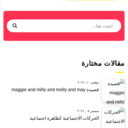
مقالات مختارة
نوفمبر ١٠, ٢٠٢١
قصيدة maggie and milly and molly and may
سبتمبر ٠٧, ٢٠٢١
الحركات الاجتماعية كظاهرة اجتماعية