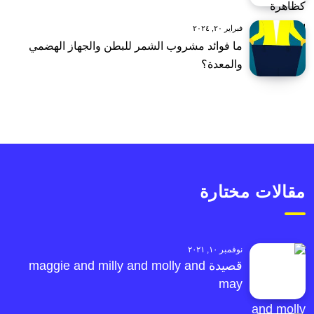
فبراير ٢٠, ٢٠٢٤
ما فوائد مشروب الشمر للبطن والجهاز الهضمي
والمعدة؟
مقالات مختارة
نوفمبر ١٠, ٢٠٢١
قصيدة maggie and milly and molly and
may