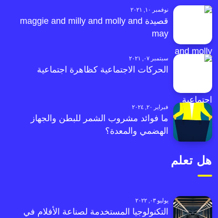
نوفمبر ١٠, ٢٠٢١
قصيدة maggie and milly and molly and
may
سبتمبر ٠٧, ٢٠٢١
الحركات الاجتماعية كظاهرة اجتماعية
فبراير ٢٠, ٢٠٢٤
ما فوائد مشروب الشمر للبطن والجهاز
الهضمي والمعدة؟
هل تعلم
يوليو ٠٣, ٢٠٢٢
التكنولوجيا المستخدمة لصناعة الأفلام في