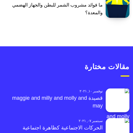
ما فوائد مشروب الشمر للبطن والجهاز الهضمي
والمعدة؟
مقالات مختارة
نوفمبر ١٠, ٢٠٢١
قصيدة maggie and milly and molly and
may
سبتمبر ٠٧, ٢٠٢١
الحركات الاجتماعية كظاهرة اجتماعية