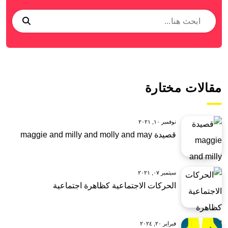
مقالات مختارة
نوفمبر ١٠, ٢٠٢١
قصيدة maggie and milly and molly and may
سبتمبر ٠٧, ٢٠٢١
الحركات الاجتماعية كظاهرة اجتماعية
فبراير ٢٠, ٢٠٢٤