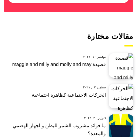
مقالات مختارة
نوفمبر ١٠, ٢٠٢١
قصيدة maggie and milly and molly and may
سبتمبر ٠٧, ٢٠٢١
الحركات الاجتماعية كظاهرة اجتماعية
فبراير ٢٠, ٢٠٢٤
ما فوائد مشروب الشمر للبطن والجهاز الهضمي
والمعدة؟