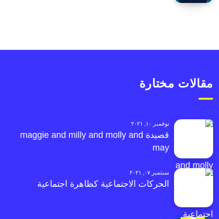
مقالات مختارة
نوفمبر ١٠, ٢٠٢١
قصيدة maggie and milly and molly and
may
سبتمبر ٠٧, ٢٠٢١
الحركات الاجتماعية كظاهرة اجتماعية