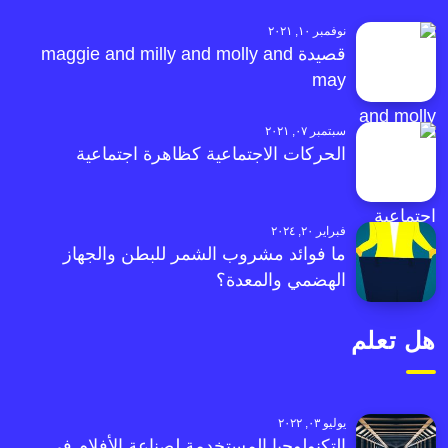
نوفمبر ١٠, ٢٠٢١
قصيدة maggie and milly and molly and
may
سبتمبر ٠٧, ٢٠٢١
الحركات الاجتماعية كظاهرة اجتماعية
فبراير ٢٠, ٢٠٢٤
ما فوائد مشروب الشمر للبطن والجهاز
الهضمي والمعدة؟
هل تعلم
يوليو ٠٣, ٢٠٢٢
التكنولوجيا المستخدمة لصناعة الأفلام في