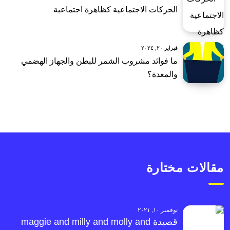
الحركات الاجتماعية كظاهرة اجتماعية
فبراير ٢٠, ٢٠٢٤
ما فوائد مشروب الشمر للبطن والجهاز الهضمي
والمعدة؟
مقالات مختارة
نوفمبر ١٠, ٢٠٢١
قصيدة maggie and milly and molly and