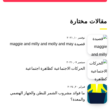
مقالات مختارة
نوفمبر ١٠, ٢٠٢١
قصيدة maggie and milly and molly and may
سبتمبر ٠٧, ٢٠٢١
الحركات الاجتماعية كظاهرة اجتماعية
فبراير ٢٠, ٢٠٢٤
ما فوائد مشروب الشمر للبطن والجهاز الهضمي
والمعدة؟