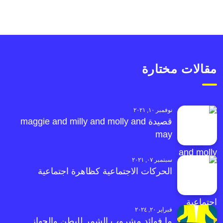
مقالات مختارة
نوفمبر ١٠, ٢٠٢١
قصيدة maggie and milly and molly and
may
سبتمبر ٠٧, ٢٠٢١
الحركات الاجتماعية كظاهرة اجتماعية
فبراير ٢٠, ٢٠٢٤
ما فوائد مشروب الشمر للبطن والجهاز