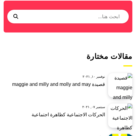
مقالات مختارة
نوفمبر ١٠, ٢٠٢١
قصيدة maggie and milly and molly and may
سبتمبر ٠٧, ٢٠٢١
الحركات الاجتماعية كظاهرة اجتماعية