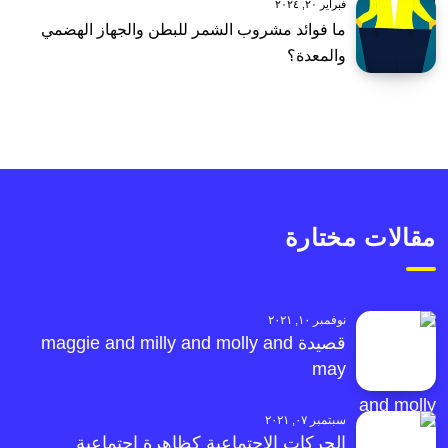
فبراير ٢٠, ٢٠٢٤
ما فوائد مشروب الشمر للبطن والجهاز الهضمي
والمعدة؟
مقالات مختارة
نوفمبر ١٠, ٢٠٢١
قصيدة maggie and milly and molly and
may
سبتمبر ٠٧, ٢٠٢١
الحركات الاجتماعية كظاهرة اجتماعية