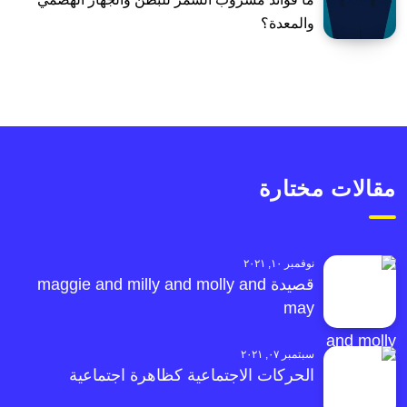
والمعدة؟
مقالات مختارة
نوفمبر ١٠, ٢٠٢١
قصيدة maggie and milly and molly and
may
سبتمبر ٠٧, ٢٠٢١
الحركات الاجتماعية كظاهرة اجتماعية