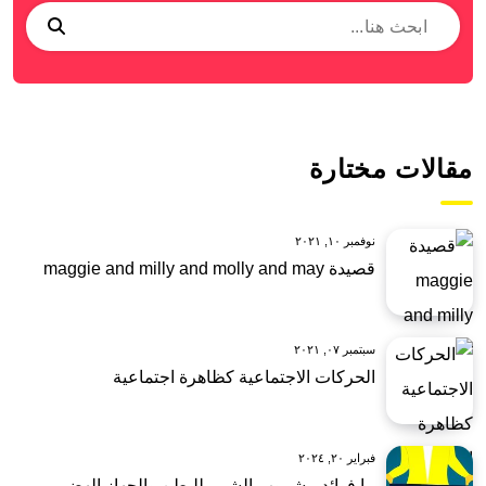
مقالات مختارة
نوفمبر ١٠, ٢٠٢١
قصيدة maggie and milly and molly and may
سبتمبر ٠٧, ٢٠٢١
الحركات الاجتماعية كظاهرة اجتماعية
فبراير ٢٠, ٢٠٢٤
ما فوائد مشروب الشمر للبطن والجهاز الهضمي