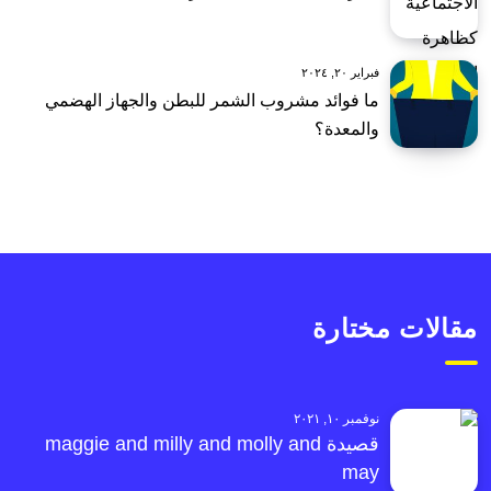
فبراير ٢٠, ٢٠٢٤
ما فوائد مشروب الشمر للبطن والجهاز الهضمي
والمعدة؟
مقالات مختارة
نوفمبر ١٠, ٢٠٢١
قصيدة maggie and milly and molly and
may