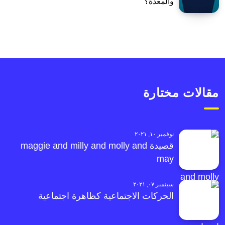
والمعدة؟
مقالات مختارة
نوفمبر ١٠, ٢٠٢١
قصيدة maggie and milly and molly and
may
سبتمبر ٠٧, ٢٠٢١
الحركات الاجتماعية كظاهرة اجتماعية