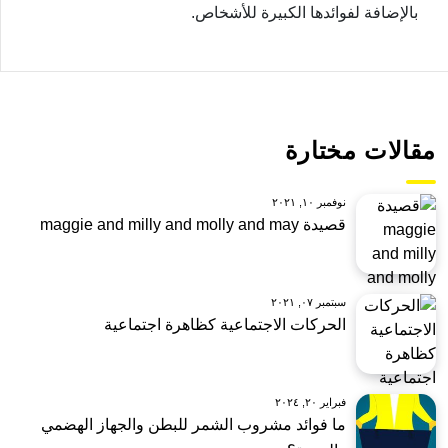
بالإضافة لفوائدها الكبيرة للأشخاص.
مقالات مختارة
نوفمبر ١٠, ٢٠٢١
قصيدة maggie and milly and molly and may
سبتمبر ٠٧, ٢٠٢١
الحركات الاجتماعية كظاهرة اجتماعية
فبراير ٢٠, ٢٠٢٤
ما فوائد مشروب الشمر للبطن والجهاز الهضمي