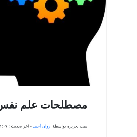
مصطلحات علم نفس
تمت تحريره بواسطة:
روان أحمد
- اخر تحديث :
١٩:٣١:٠٧ ، ٨