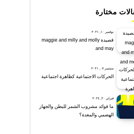
الات مختارة
نوفمبر ١٠, ٢٠٢١
قصيدة maggie and milly and molly
and may
سبتمبر ٠٧, ٢٠٢١
الحركات الاجتماعية كظاهرة اجتماعية
فبراير ٢٠, ٢٠٢٤
ما فوائد مشروب الشمر للبطن والجهاز
الهضمي والمعدة؟