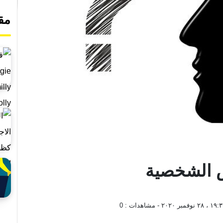
مق
 الشخصية
٢ نوفمبر ٢٠٢٠
- مشاهدات :
0