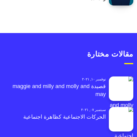
مقالات مختارة
نوفمبر ١٠, ٢٠٢١
قصيدة maggie and milly and molly and
may
سبتمبر ٠٧, ٢٠٢١
الحركات الاجتماعية كظاهرة اجتماعية