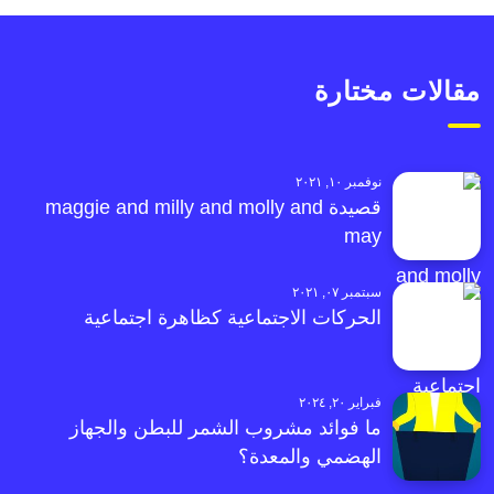
مقالات مختارة
نوفمبر ١٠, ٢٠٢١
قصيدة maggie and milly and molly and
may
سبتمبر ٠٧, ٢٠٢١
الحركات الاجتماعية كظاهرة اجتماعية
فبراير ٢٠, ٢٠٢٤
ما فوائد مشروب الشمر للبطن والجهاز
الهضمي والمعدة؟