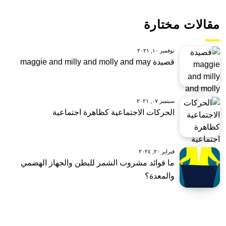
مقالات مختارة
نوفمبر ١٠, ٢٠٢١
قصيدة maggie and milly and molly and may
سبتمبر ٠٧, ٢٠٢١
الحركات الاجتماعية كظاهرة اجتماعية
فبراير ٢٠, ٢٠٢٤
ما فوائد مشروب الشمر للبطن والجهاز الهضمي
والمعدة؟