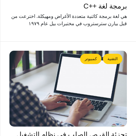
برمجة لغة ++C
هي لغة برمجة كائنية متعددة الأغراض ومهيكلة. اخترعت من
قبل بيارن سترستروب في مختبرات بيل عام ١٩٧٩
التقنية
كمبيوتر
تجزئة القرص الصلب في نظام التشغيل