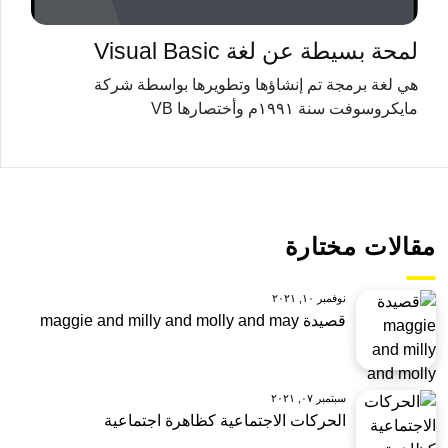
لمحة بسيطة عن لغة Visual Basic
هي لغة برمجة تم إنشاؤها وتطويرها بواسطة شركة
مايكروسوفت سنة ١٩٩١م وأختصارها VB
مقالات مختارة
نوفمبر ١٠, ٢٠٢١
قصيدة maggie and milly and molly and may
سبتمبر ٠٧, ٢٠٢١
الحركات الاجتماعية كظاهرة اجتماعية