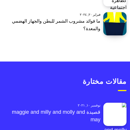
فبراير ٢٠, ٢٠٢٤
ما فوائد مشروب الشمر للبطن والجهاز الهضمي
والمعدة؟
مقالات مختارة
نوفمبر ١٠, ٢٠٢١
قصيدة maggie and milly and molly and
may