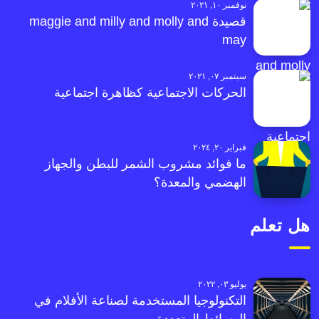
نوفمبر ١٠, ٢٠٢١
قصيدة maggie and milly and molly and
may
سبتمبر ٠٧, ٢٠٢١
الحركات الاجتماعية كظاهرة اجتماعية
فبراير ٢٠, ٢٠٢٤
ما فوائد مشروب الشمر للبطن والجهاز
الهضمي والمعدة؟
هل تعلم
يوليو ٠٣, ٢٠٢٢
التكنولوجيا المستخدمة لصناعة الأفلام في