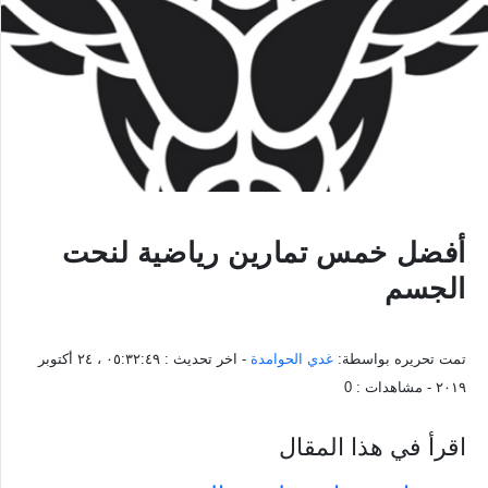
أفضل خمس تمارين رياضية لنحت
الجسم
تمت تحريره بواسطة:
غدي الحوامدة
- اخر تحديث :
٠٥:٣٢:٤٩ ، ٢٤ أكتوبر
٢٠١٩
- مشاهدات :
0
اقرأ في هذا المقال