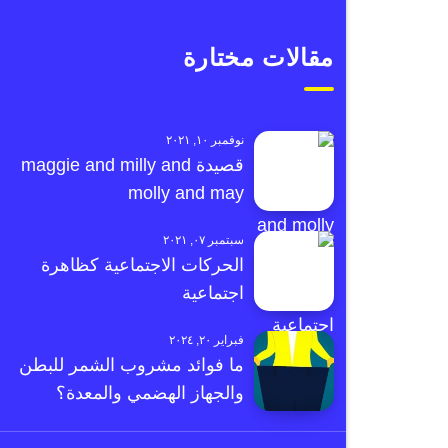
مقالات مختارة
نوفمبر ١٠, ٢٠٢١
قصيدة maggie and milly and
molly and may
سبتمبر ٠٧, ٢٠٢١
الحركات الاجتماعية كظاهرة
اجتماعية
فبراير ٢٠, ٢٠٢٤
ما فوائد مشروب الشمر للبطن
والجهاز الهضمي والمعدة؟