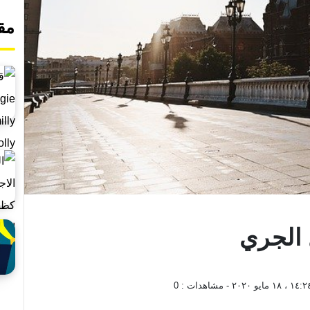
مق
 الجري
 ١٨ مايو ٢٠٢٠
- مشاهدات :
0