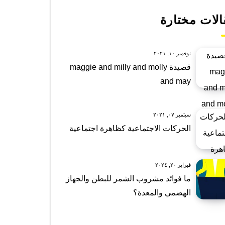
الات مختارة
نوفمبر ١٠, ٢٠٢١
قصيدة maggie and milly and molly
and may
سبتمبر ٠٧, ٢٠٢١
الحركات الاجتماعية كظاهرة اجتماعية
فبراير ٢٠, ٢٠٢٤
ما فوائد مشروب الشمر للبطن والجهاز
الهضمي والمعدة؟