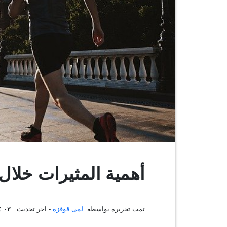
أهمية المثيرات خلال
تمت تحريره بواسطة:
لمى قوقزة
- اخر تحديث :
١٤:٢٤:٠٣ ،