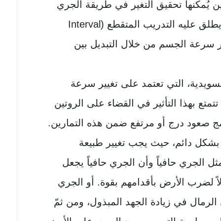
ن يُمكنها تحقيق التغير في طريقة الجري
للاعبين، من بينها التمرين الذي يطلق عليه التدريب المتقطع (Interval
 تغيير سرعة الجسم من خلال التبديل بين
ارين الفارتلك (Fartlek) السويدية، التي تعتمد على تغيير سرعة
تع بهذا التأثير في القضاء على الروتين
دمج صعود درج أو مرتفع ضمن هذه التمارين.
بشكل دائم، حيث يجب تغيير طبيعة
مثل الجري حافياً وأن الجري حافياً يجعل
لاً لضرب الأرض بأقدامهم بقوة. أو الجري
لرمال في زيادة الجهد المبذول، ومن ثمّ