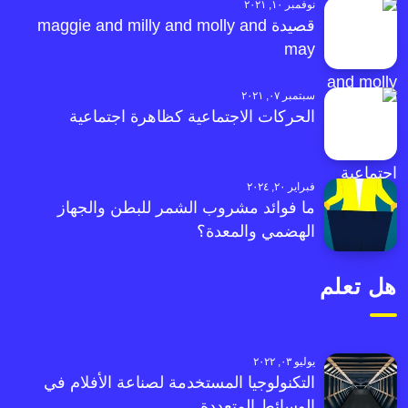
نوفمبر ١٠, ٢٠٢١
قصيدة maggie and milly and molly and
may
سبتمبر ٠٧, ٢٠٢١
الحركات الاجتماعية كظاهرة اجتماعية
فبراير ٢٠, ٢٠٢٤
ما فوائد مشروب الشمر للبطن والجهاز
الهضمي والمعدة؟
هل تعلم
يوليو ٠٣, ٢٠٢٢
التكنولوجيا المستخدمة لصناعة الأفلام في
الوسائط المتعددة