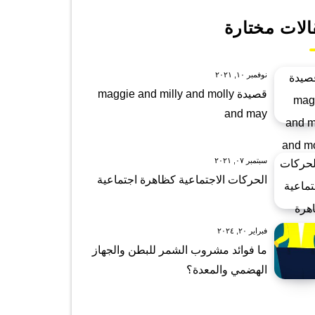
الات مختارة
نوفمبر ١٠, ٢٠٢١
قصيدة maggie and milly and molly
and may
سبتمبر ٠٧, ٢٠٢١
الحركات الاجتماعية كظاهرة اجتماعية
فبراير ٢٠, ٢٠٢٤
ما فوائد مشروب الشمر للبطن والجهاز
الهضمي والمعدة؟