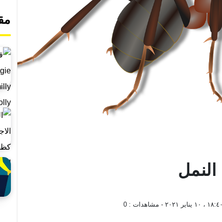
مق
النمل
 ١٠ يناير ٢٠٢١
- مشاهدات :
0