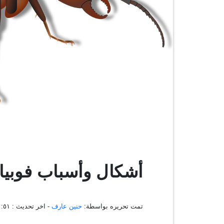
أشكال وأسباب فوبيا 
تمت تحريره بواسطة:
حنين عارف
- اخر تحديث :
١٨:٤٠:٥١ ،