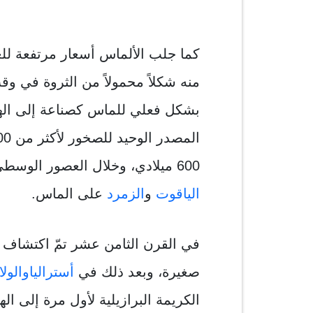
كما جلب الألماس أسعار مرتفعة للغ
منه شكلاً محمولاً من الثروة في وق
600 ميلادي، وخلال العصور الوسطى طغت بعض الأحجار الكريمة الملونة مثل
الياقوت
و
الزمرد
على الماس.
في القرن الثامن عشر تمّ اكتشاف
صغيرة، وبعد ذلك في
أستراليا
والول
الكريمة البرازيلية لأول مرة إلى ال