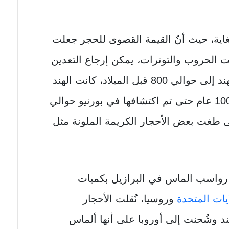
اية، حيث أنّ القيمة القصوى للحجر جعلت
ت الحروب والتوترات، يمكن إرجاع التعدين
بشكل فعلي للماس كصناعة إلى الهند إلى حوالي 800 قبل الميلاد، كانت الهند
المصدر الوحيد للصخور لأكثر من 1000 عام حتى تم اكتشافها في بورنيو حوالي
 رواسب الماس في البرازيل بكميات
ايات المتحدة
وروسيا، نُقلت الأحجار
هند وشُحنت إلى أوروبا على أنها ألماس