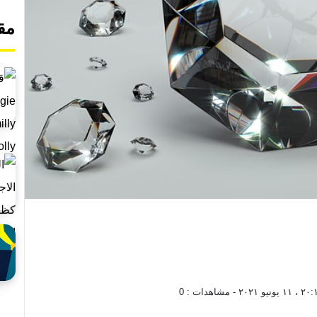
مق
 يونيو ٢٠٢١
- مشاهدات :
0