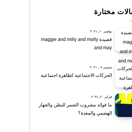
الات مختارة
نوفمبر ١٠, ٢٠٢١
قصيدة maggie and milly and molly
and may
سبتمبر ٠٧, ٢٠٢١
الحركات الاجتماعية كظاهرة اجتماعية
فبراير ٢٠, ٢٠٢٤
ما فوائد مشروب الشمر للبطن والجهاز
الهضمي والمعدة؟