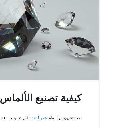
كيفية تصنيع الألماس
تمت تحريره بواسطة:
عمر أحمد
- اخر تحديث :
٢٠:١٥:٢٠ ، ١١