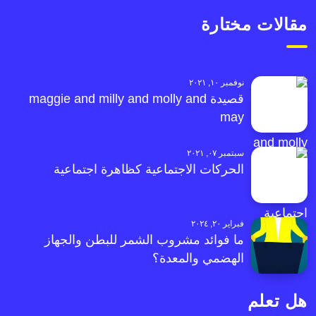
مقالات مختارة
نوفمبر ١٠, ٢٠٢١
قصيدة maggie and milly and molly and
may
سبتمبر ٠٧, ٢٠٢١
الحركات الاجتماعية كظاهرة اجتماعية
فبراير ٢٠, ٢٠٢٤
ما فوائد مشروب الشمر للبطن والجهاز
الهضمي والمعدة؟
هل تعلم