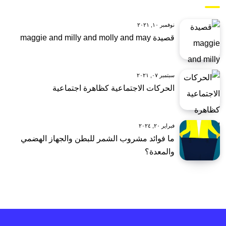
نوفمبر ١٠, ٢٠٢١
قصيدة maggie and milly and molly and may
سبتمبر ٠٧, ٢٠٢١
الحركات الاجتماعية كظاهرة اجتماعية
فبراير ٢٠, ٢٠٢٤
ما فوائد مشروب الشمر للبطن والجهاز الهضمي
والمعدة؟