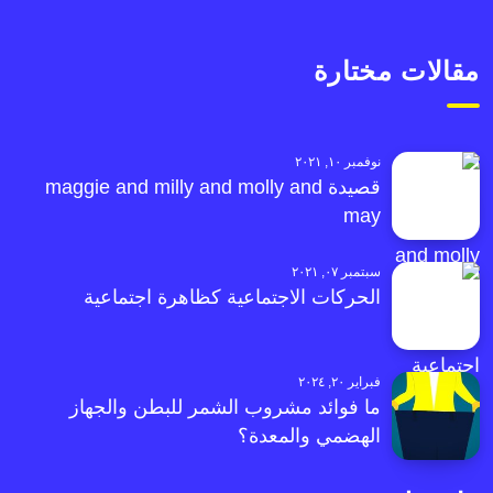
مقالات مختارة
نوفمبر ١٠, ٢٠٢١
قصيدة maggie and milly and molly and
may
سبتمبر ٠٧, ٢٠٢١
الحركات الاجتماعية كظاهرة اجتماعية
فبراير ٢٠, ٢٠٢٤
ما فوائد مشروب الشمر للبطن والجهاز
الهضمي والمعدة؟