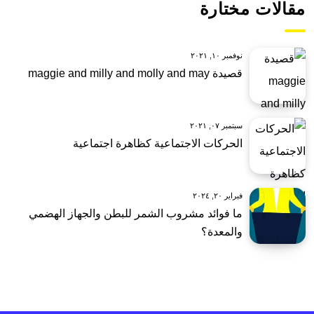
مقالات مختارة
نوفمبر ١٠, ٢٠٢١
قصيدة maggie and milly and molly and may
سبتمبر ٠٧, ٢٠٢١
الحركات الاجتماعية كظاهرة اجتماعية
فبراير ٢٠, ٢٠٢٤
ما فوائد مشروب الشمر للبطن والجهاز الهضمي
والمعدة؟