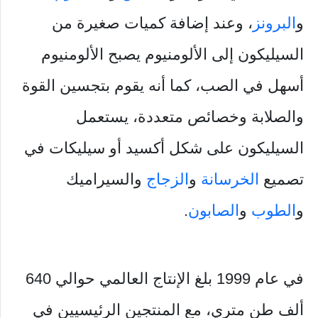
و
البرونز
، وعند إضافة كميات صغيرة من
السيليكون إلى الألومنيوم يصبح الألومنيوم
أسهل في الصب، كما أنه يقوم بتجسين القوة
والصلابة وخصائص متعددة، يستعمل
السيليكون على شكل أكسيد أو سيليكات في
تصميع
الخرسانة
و
الزجاج
والسيراميك
و
الطوب
و
الصابون
.
في عام 1999 بلغ الإنتاج العالمي حوالي 640
ألف طن متري، مع المنتجين الرئيسيين في