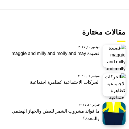
مقالات مختارة
نوفمبر ١٠, ٢٠٢١
قصيدة maggie and milly and molly and may
سبتمبر ٠٧, ٢٠٢١
الحركات الاجتماعية كظاهرة اجتماعية
فبراير ٢٠, ٢٠٢٤
ما فوائد مشروب الشمر للبطن والجهاز الهضمي
والمعدة؟