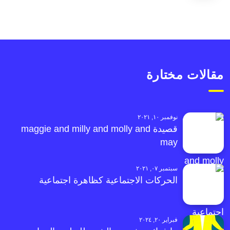
مقالات مختارة
نوفمبر ١٠, ٢٠٢١
قصيدة maggie and milly and molly and
may
سبتمبر ٠٧, ٢٠٢١
الحركات الاجتماعية كظاهرة اجتماعية
فبراير ٢٠, ٢٠٢٤