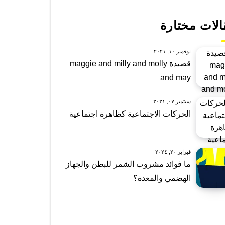
الات مختارة
نوفمبر ١٠, ٢٠٢١
قصيدة maggie and milly and molly
and may
سبتمبر ٠٧, ٢٠٢١
الحركات الاجتماعية كظاهرة اجتماعية
فبراير ٢٠, ٢٠٢٤
ما فوائد مشروب الشمر للبطن والجهاز
الهضمي والمعدة؟