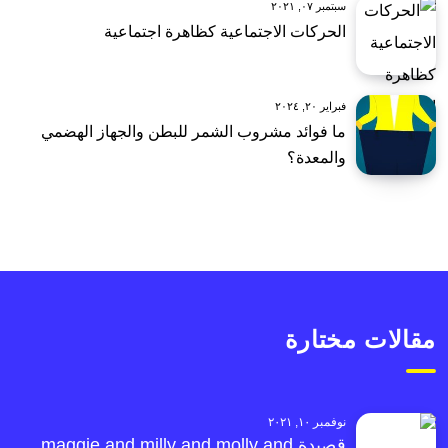
سبتمبر ٠٧, ٢٠٢١
الحركات الاجتماعية كظاهرة اجتماعية
فبراير ٢٠, ٢٠٢٤
ما فوائد مشروب الشمر للبطن والجهاز الهضمي
والمعدة؟
مقالات مختارة
نوفمبر ١٠, ٢٠٢١
قصيدة maggie and milly and molly and