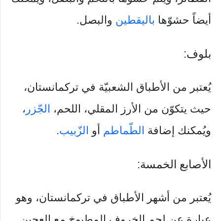
أيضاً حشوّها
باليقطين
والبصل.
بلوف:
يُعتبر من الأطباق الشعبيّة في تركمانستان،
حيث يتكوّن من الأرز المقلي، اللحم،
الجّزر
،
ويُمكنك إضافة
الطّماطم
أو
الزّبيب
.
الأصابع الخمسة:
يُعتبر من أشهر الأطباق في تركمانستان، وهو
عِبارة عن لحم الخروف المطبوخ مع العجين