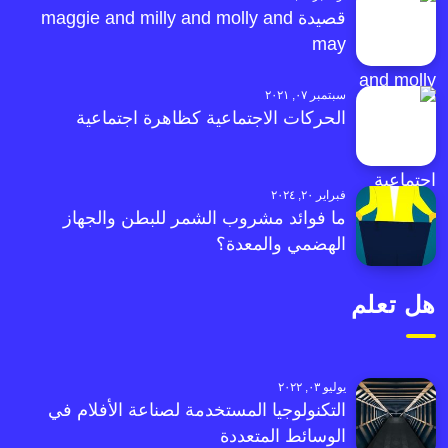
قصيدة maggie and milly and molly and
may
سبتمبر ٠٧, ٢٠٢١
الحركات الاجتماعية كظاهرة اجتماعية
فبراير ٢٠, ٢٠٢٤
ما فوائد مشروب الشمر للبطن والجهاز
الهضمي والمعدة؟
هل تعلم
يوليو ٠٣, ٢٠٢٢
التكنولوجيا المستخدمة لصناعة الأفلام في
الوسائط المتعددة