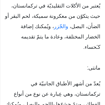
يُعتبر من الأكلات التقليديّة في تركمانستان،
حيث يتكوّن من معكرونة سميكة، لحم البقر أو
الضأن، البصل،
والجّزر
، ويُمكنك إضافة
الخضار المختلفة، وعادة ما يتمّ تقديمه
كـَحساء.
مانتی:
يُعدّ من أشهر الأطباق الجانبيّة في
تركمانستان، وهي عِبارة عن نوع من أنواع
الفطائر، ويتمّ حشوّها باللحم والبصل، ويُمكنك