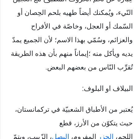
النّيء، ويُمكنك أيضاً طهيه بلحم الحِصان أو
السّمك أو العجل، وخاصّة في الأفراح
والعزائم، وسُمّي بهذا الاسم؛ لأن الجميع يمدّ
يديه ويأكل منه ؛إيماناً منهم بأن هذه الطريقة
تُقرِّب النّاس من بعضهم البعض.
البيلاف او البلوف:
يُعتبر من الأطباق الشعبيّة في تركمانستان،
حيث يتكوّن من الأرز، قطع
اللحم،
الجزر
المفروم،
البصل
، الزّبيب، ويتمّ