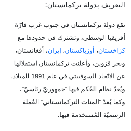
التعريف بدولة تركمانستان:
تقع دولة تركمانستان في جنوب غرب قارّة
أفريقيا الوسطى، وتشترك في حدودها مع
كزاخستان
،
أوزباكستان
،
إيران
، أفغانستان،
وبحر قزوين، وأعلنت تركمانستان استقلالها
عن الاتّحاد السوفييتي في عام 1991 للميلاد،
ويُعدّ نظام الحُكم فيها “جمهوريّ رئاسيّ”،
وكما يُعدّ “المنات التركمانستاني” العُملة
الرسميّة المُستخدمة فيها.