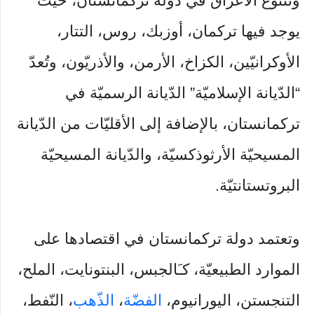
وتتنوّع الأعراق في دولة تركمانستان، حيث
يوجد فيها تركمان، أوزبك، روس، التتار،
الأوكرانيّين، الكزاخ، الأرمن، والأذريّون، وتُعدّ
“الدّيانة الإسلاميّة” الدّيانة الرسميّة في
تركمانستان، بالإضافة إلى الأقليّات من الدّيانة
المسيحيّة الأرثوذكسيّة، والدّيانة المسيحيّة
البروتستانتيّة.
وتعتمد دولة تركمانستان في اقتصادها على
الموارد الطبيعيّة، كـَالجبس، البنتونايت، الملح،
التنجستن، اليورانيوم،
الفضّة
،
الذّهب
، النّفط،