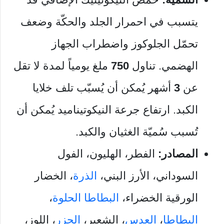
يتسبب في احمرار الجلد والحكّة وضعف
تحمّل الجلوكوز واضطراب الجهاز
الهضمي. تناول
750
ملغ يومياً لمدة لا تقل
عن
3
أشهر يُمكن أن يُسبّب تلف خلايا
الكبد. ارتفاع جرعة النيكوتيناميد يُمكن أن
تُسبب سُميّة الغثيان والكبد.
المصادر:
الفطر، الهليون، الفول
السوداني، الأرز البني،
الذرة
، الخضار
الورقية الخضراء،
البطاطا الحلوة
،
البطاطا
،
العدس
، الشعير،
الجزر
، اللوز،