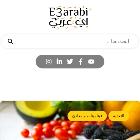
التغذية
فيتامينات و معادن