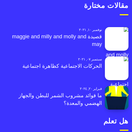
مقالات مختارة
نوفمبر ١٠, ٢٠٢١
قصيدة maggie and milly and molly and
may
سبتمبر ٠٧, ٢٠٢١
الحركات الاجتماعية كظاهرة اجتماعية
فبراير ٢٠, ٢٠٢٤
ما فوائد مشروب الشمر للبطن والجهاز
الهضمي والمعدة؟
هل تعلم