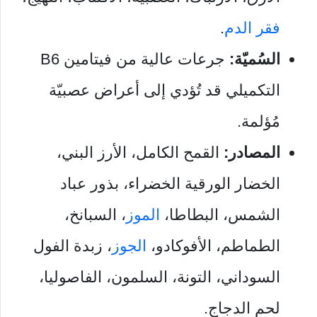
فقر الدم
.
السُميّة:
جرعات عالية من فيتامين B6
التكميلي قد تُؤدي إلى أعراض عصبيّة
مُؤلمة.
المصادر:
القمح الكامل، الأرز البني،
الخضار الورقية الخضراء، بذور عباد
الشمس، البطاطا،
الموز
، السبانخ،
الطماطم، الأفوكادو،
الجوز
، زبدة الفول
السوداني، التونة، السلمون، الفاصوليا،
لحم الدجاج.