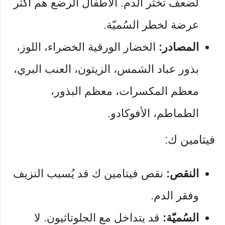
لضعف تخثّر الدم. الأطفال الرضع هم أكثر
عرضة لخطر السُميّة.
المصادر:
الخضار الورقية الخضراء، اللوز،
بذور عباد الشمس، الزيتون، العنب البري،
معظم المكسرات، معظم البذور،
الطماطم، الأفوكادو.
فيتامين ك:
النقص:
نقص فيتامين ك قد يُسبب النزيف
وفقر الدم.
السُميّة:
قد يتداخل مع الجلوتاثيون. لا