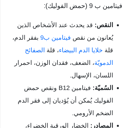
فيتامين ب 9 (حمض الفوليك):
النقص:
قد يحدث عند الأشخاص الذين
يُعانون من نقص
فيتامين ب9
بفقر الدم،
قلة
خلايا الدم البيضاء
، قلة
الصفائح
الدمويّة
، الضعف، فقدان الوزن، احمرار
اللسان، الإسهال.
السُميّة:
فيتامين B12 ونقص حمض
الفوليك يُمكن أن يُؤديان إلى فقر الدم
الضخم الأرومي.
المصادر:
الخضار الورقية الخضراء،