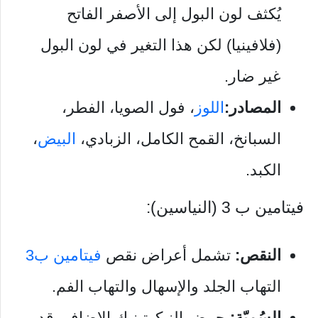
يُكثف لون البول إلى الأصفر الفاتح
(فلافينيا) لكن هذا التغير في لون البول
غير ضار.
المصادر:
اللوز
، فول الصويا، الفطر،
السبانخ، القمح الكامل، الزبادي،
البيض
،
الكبد.
فيتامين ب 3 (النياسين):
النقص:
تشمل أعراض نقص
فيتامين ب3
التهاب الجلد والإسهال والتهاب الفم.
السُميّة:
حمض النيكوتينيك الإضافي قد