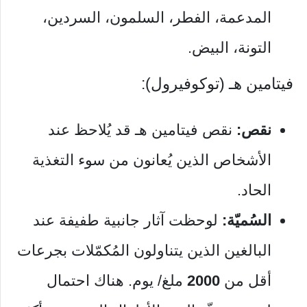
المدعمة، الفطر، السلمون، السردين،
التونة، البيض.
فيتامين هـ (توكوفيرول):
نقص:
نقص فيتامين هـ قد يُلاحظ عند
الأشخاص الذين يُعانون من سوء التغذية
الحاد.
السُميّة:
لوحظت آثار جانبية طفيفة عند
البالغين الذين يتناولون المُكمّلات بجرعات
أقل من
2000
ملغ/ يوم. هناك احتمال