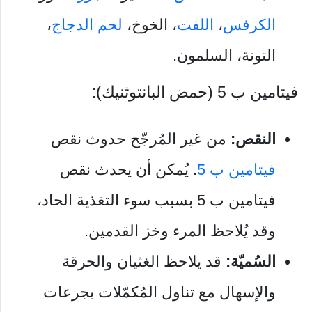
الكرفس
،
اللفت
، الخوخ،
لحم الدجاج
،
التونة، السلمون.
فيتامين ب 5 (حمض البانتوثنيك):
النقص:
من غير المُرجّح حدوث نقص
فيتامين ب 5
. يُمكن أن يحدث نقص
فيتامين ب 5 بسبب سوء التغذية الحاد،
وقد يُلاحظ المرء وخز القدمين.
السُميّة:
قد يلاحظ الغثيان والحرقة
والإسهال مع تناول المُكمّلات بجرعات