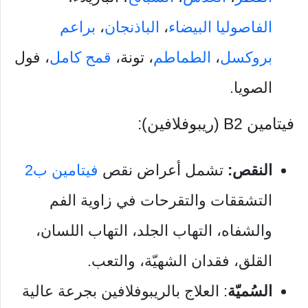
الفاصوليا البيضاء
،
الباذنجان
،
براعم
بروكسل
،
الطماطم
، تونة،
قمح كامل
، فول
الصويا.
فيتامين B2 (ريبوفلافين):
النقص:
تشمل أعراض نقص
فيتامين ب2
التشققات والتقرحات في زاوية الفم
والشفاه، التهاب الجلد، التهاب اللسان،
القلق، فقدان الشهيّة، والتعب.
السُميّة
: العلاج بالريبوفلافين بجرعة عالية