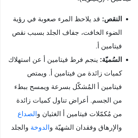
النقص:
قد يلاحظ المرء صعوبة في رؤية
الضوء الخافت، جفاف الجلد بسبب نقص
فيتامين أ.
السُميّة:
ينجم فرط فيتامين أ عن استهلاك
كميات زائدة من فيتامين أ. ويمتص
فيتامين أ المُشكّل بسرعة ويمسح ببطء
من الجسم. أعراض تناول كميات زائدة
من مُكمّلات فيتامين أ الغثيان و
الصداع
والإرهاق وفقدان الشهيّة و
الدوخة
والجلد