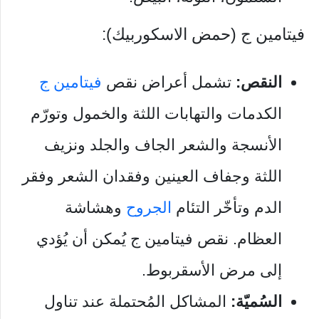
فيتامين ج (حمض الاسكوربيك):
النقص:
تشمل أعراض نقص
فيتامين ج
الكدمات والتهابات اللثة والخمول وتورّم
الأنسجة والشعر الجاف والجلد ونزيف
اللثة وجفاف العينين وفقدان الشعر وفقر
الدم وتأخّر التئام
الجروح
وهشاشة
العظام. نقص فيتامين ج يُمكن أن يُؤدي
إلى مرض الأسقربوط.
السُميّة:
المشاكل المُحتملة عند تناول