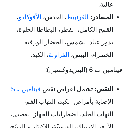
عالية.
المصادر:
القرنبيط
، العدس،
الأفوكادو
،
القمح الكامل، الفطر، البطاطا الحلوة،
بذور عباد الشمس، الخضار الورقية
الخضراء، البيض،
الفراولة
، الكبد.
فيتامين ب 6 (البيريدوكسين):
النقص:
تشمل أعراض نقص
فيتامين ب6
الإصابة بأمراض الكبد، التهاب الفم،
التهاب الجلد، اضطرابات الجهاز العصبي،
الأرق، الارتباك، العصبيّة، الاكتئاب، التهيّج،