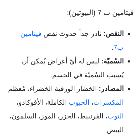
فيتامين ب 7 (البيوتين):
النقص:
نادر جداً حدوث نقص
فيتامين
ب7
.
السُميّة:
ليس له أيّ أعراض يُمكن أن
يُسبب السُميّة في الجسم.
المصادر:
الخضار الورقية الخضراء، مُعظم
المكسرات
،
الحبوب
الكاملة، الأفوكادو،
التوت
، القرنبيط، الجزر، الموز، السلمون،
البيض.