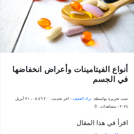
أنواع الفيتامينات وأعراض انخفاضها
في الجسم
تمت تحريره بواسطة:
براء العفيف
- اخر تحديث :
٠٨:٤٦:٢٠ ، ٢١ أبريل
٢٠٢٤
- مشاهدات :
0
اقرأ في هذا المقال