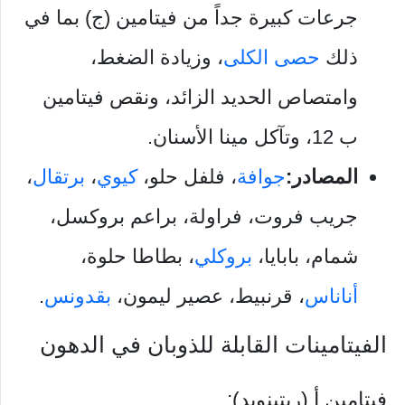
جرعات كبيرة جداً من فيتامين (ج) بما في
ذلك
حصى الكلى
، وزيادة الضغط،
وامتصاص الحديد الزائد، ونقص فيتامين
ب 12، وتآكل مينا الأسنان.
المصادر:
جوافة
، فلفل حلو،
كيوي
،
برتقال
،
جريب فروت، فراولة، براعم بروكسل،
شمام، بابايا،
بروكلي
، بطاطا حلوة،
أناناس
، قرنبيط، عصير ليمون،
بقدونس
.
الفيتامينات القابلة للذوبان في الدهون
فيتامين أ (ريتينويد):