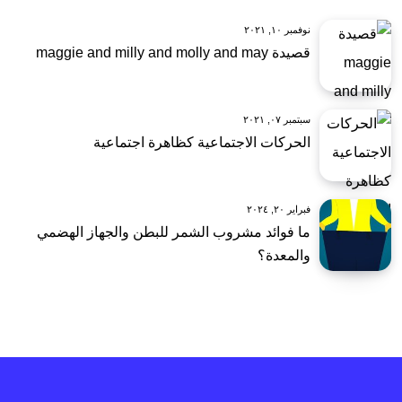
نوفمبر ١٠, ٢٠٢١
قصيدة maggie and milly and molly and may
سبتمبر ٠٧, ٢٠٢١
الحركات الاجتماعية كظاهرة اجتماعية
فبراير ٢٠, ٢٠٢٤
ما فوائد مشروب الشمر للبطن والجهاز الهضمي
والمعدة؟