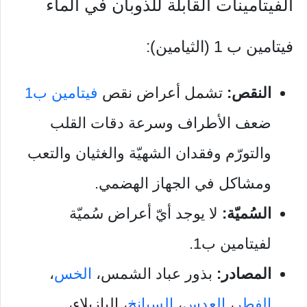
الفيتامينات القابلة للذوبان في الماء
فيتامين ب 1 (الثيامين):
النقص:
تشمل أعراض نقص
فيتامين ب1
ضعف الأطراف وسرعة دقات القلب
والتورّم وفقدان الشهيّة والغثيان والتعب
ومشاكل في الجهاز الهضمي.
السُميّة:
لا يوجد أيّ أعراض سُميّة
لفيتامين ب1.
المصادر:
بذور عباد الشمس،
الخس
،
الفطر
،
العدس
،
السبانخ
، البازيلاء،